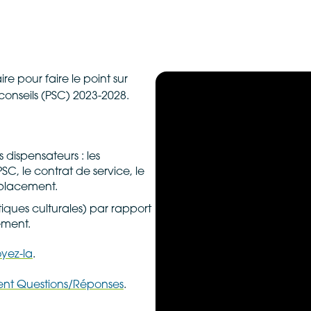
re pour faire le point sur
onseils (PSC) 2023-2028.
 dispensateurs : les
SC, le contrat de service, le
éplacement.
iques culturales) par rapport
ement.
yez-la
.
nt Questions/Réponses
.