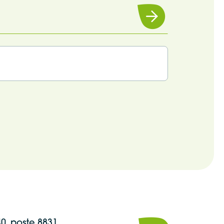
Souscrire
40, poste 8831