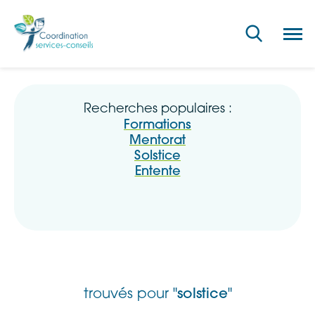
Ouvri
la
navig
du
site
Recherches populaires :
Formations
Mentorat
Solstice
Entente
trouvés pour "
solstice
"