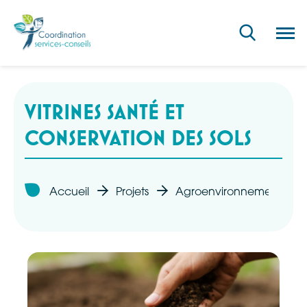
Ouvri
la
navig
du
site
VITRINES SANTÉ ET
CONSERVATION DES SOLS
Accueil
Projets
Agroenvironnement