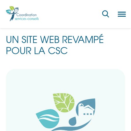
Ouvri
la
navig
du
site
UN SITE WEB REVAMPÉ
POUR LA CSC