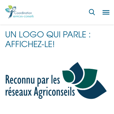
Ouvri
la
navig
du
site
UN LOGO QUI PARLE :
AFFICHEZ-LE!