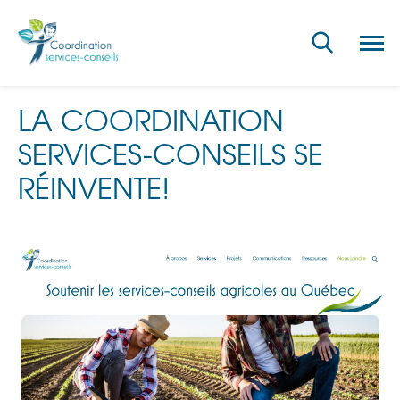
Ouvri
la
navig
du
site
LA COORDINATION
SERVICES-CONSEILS SE
RÉINVENTE!