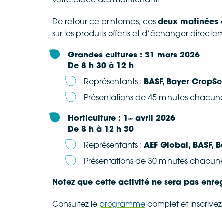
votre place dès maintenant!
De retour ce printemps, ces
deux matinées 
sur les produits offerts et d’échanger direct
Grandes cultures : 31 mars 2026
De 8 h 30 à 12 h
Représentants :
BASF, Bayer CropSc
Présentations de 45 minutes chacune
Horticulture : 1
avril 2026
er
De 8 h à 12 h 30
Représentants :
AEF Global,
BASF, 
Présentations de 30 minutes chacune
Notez que cette activité ne sera pas enreg
Consultez le
programme
complet et inscrive