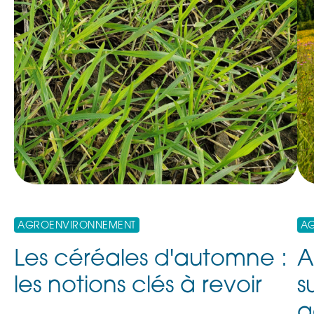
AGROENVIRONNEMENT
A
Les céréales d'automne :
A
les notions clés à revoir
s
a