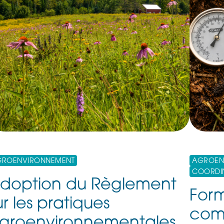
GROENVIRONNEMENT
AGROEN
COORDIN
doption du Règlement
Form
ur les pratiques
comp
groenvironnementales