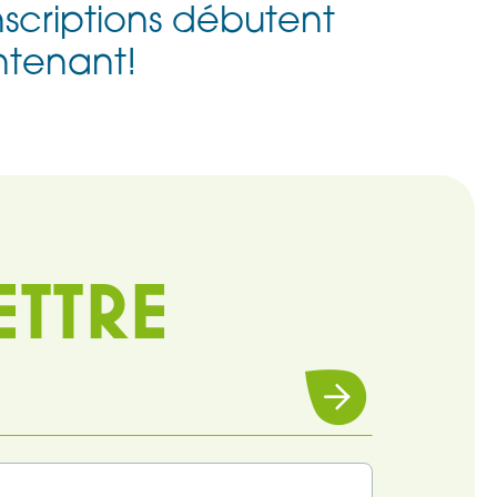
inscriptions débutent
ntenant!
ETTRE
Souscrire