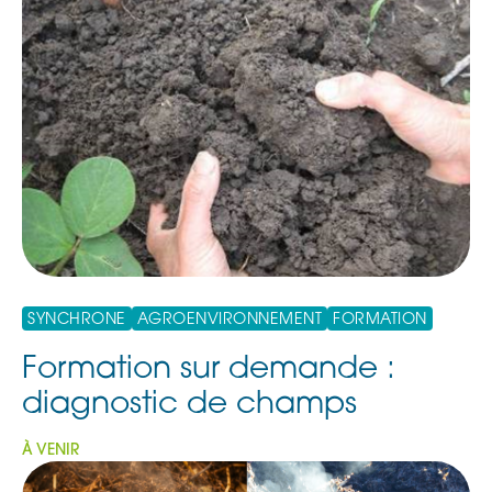
2024-04-25 Présentation et discussion «
Contrôle mécanique des mauvaises
herbes »
*
Prix:
Suivant
SYNCHRONE
AGROENVIRONNEMENT
FORMATION
Formation sur demande :
diagnostic de champs
À VENIR