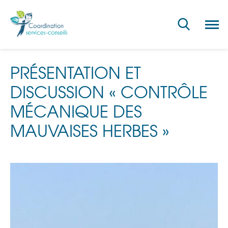
Ouvri
la
navig
du
site
PRÉSENTATION ET
DISCUSSION « CONTRÔLE
MÉCANIQUE DES
MAUVAISES HERBES »