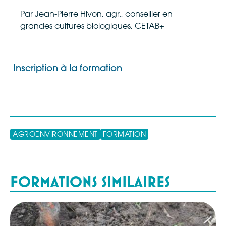
Par Jean-Pierre Hivon, agr., conseiller en
grandes cultures biologiques, CETAB+
Inscription à la formation
COMMANDEZ VOTRE
ENREGISTREMENT 2024-
AGROENVIRONNEMENT
04-25
FORMATION
Les champs identifiés par un astérisque (
*
)
FORMATIONS SIMILAIRES
sont
obligatoires
.
Étape
1
de
3
33%