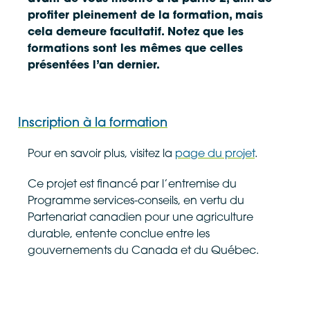
profiter pleinement de la formation, mais
cela demeure facultatif. Notez que les
formations sont les mêmes que celles
présentées l’an dernier.
Inscription à la formation
Les champs identifiés par un astérisque (
Pour en savoir plus, visitez la
page du projet
*
)
.
sont
obligatoires
.
Ce projet est financé par l’entremise du
Programme services-conseils, en vertu du
Étape
1
de
3
Partenariat canadien pour une agriculture
33%
durable, entente conclue entre les
gouvernements du Canada et du Québec.
2026-07-08 Formation SS – Partie 1
*
Prix: