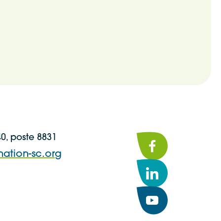
40, poste 8831
Facebook
nation-sc.org
LinkedIn
YouTube