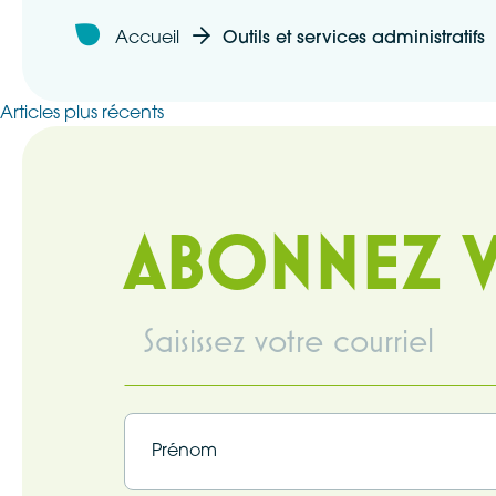
Accueil
Outils et services administratifs
Articles plus récents
Navigation
des
ABONNEZ V
articles
Infolettre
(Nécessaire)
Infolettre
(Nécessaire)