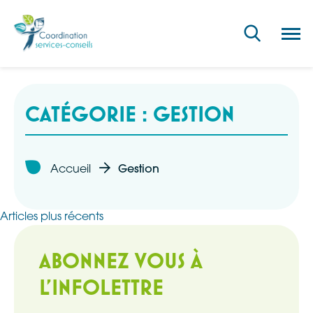
Ouvri
la
navig
du
site
CATÉGORIE :
GESTION
Accueil
Gestion
Navigation
Articles plus récents
des
ABONNEZ VOUS À
articles
L'INFOLETTRE