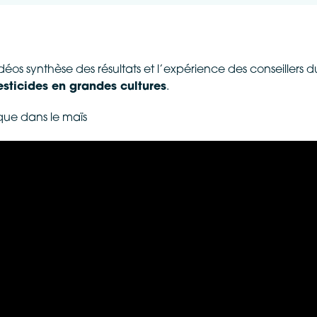
déos synthèse des résultats et l’expérience des conseillers d
pesticides en grandes cultures
.
sque dans le maïs