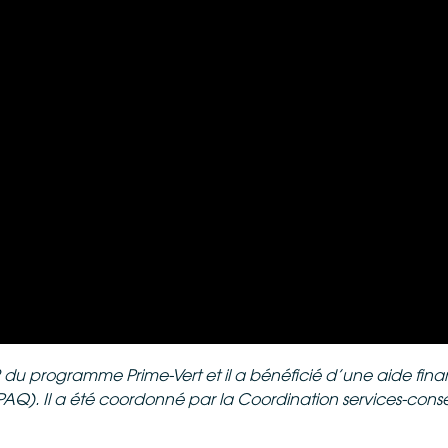
.2 du programme Prime-Vert et il a bénéficié d’une aide finan
Q). Il a été coordonné par la Coordination services-conse